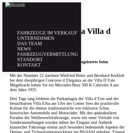
26. Mai | 2014
Concorso d´Eleganza Villa d
FAHRZEUGE IM VERKAUF
UNTERNEHMEN
´Este 2014
DAS TEAM
NEWS
FAHRZEUGVERMITTLUNG
STANDORT
Das Mercedes-Benz 500 K Cabriolet A begeisterte beim
KONTAKT
Concorso d´Eleganza Villa d`Este 2014
Mit der Nummer 22 starteten Winfried Ritter und Bernhard Kerkloh
bei dem diesjährigen Concorso d´Eleganza an der Villa D´Este.
Mitgebracht haben Sie ein Mercedes-Benz 500 K Cabriolet A aus
dem Jahre 1935.
Drei Tage lang bildeten die Parkanlagen der Villa d’Este und der
benachbarten Villa Erba am Ufer des Comer Sees die prachtvolle
Kulisse für die ebenso traditionsreiche wie exklusive Schau
historischer Automobile und Motorräder. Mit den spektakulären
Paraden der Wettbewerbsfahrzeuge, sowie mit einer Vielzahl von
Sonderausstellungen wurden neben der Eleganz und Ästhetik
klassischer Fahrzeuge erneut auch besonders bedeutende Aspekte der
Design- und Technologieentwicklung ins Blickfeld gehoben. Einmal