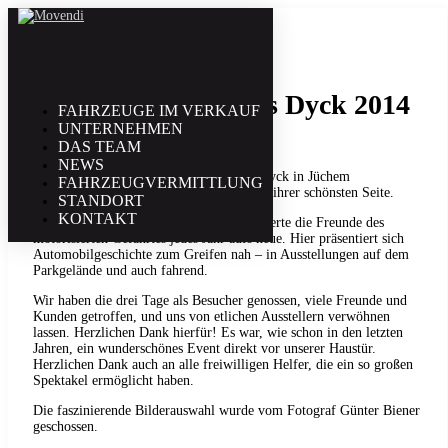
3. August | 2014
Classic Days Schloss Dyck 2014
FAHRZEUGE IM VERKAUF
UNTERNEHMEN
DAS TEAM
NEWS
Im einzigartigen Ambiente von Schloss Dyck in Jüchem
FAHRZEUGVERMITTLUNG
präsentierten sich Automobilklassiker von ihrer schönsten Seite.
STANDORT
KONTAKT
Die große automobile Gartenparty begeisterte die Freunde des
motorisierten Gefährtes jedes Jahr aufs neue. Hier präsentiert sich
Automobilgeschichte zum Greifen nah – in Ausstellungen auf dem
Parkgelände und auch fahrend.
Wir haben die drei Tage als Besucher genossen, viele Freunde und
Kunden getroffen, und uns von etlichen Ausstellern verwöhnen
lassen. Herzlichen Dank hierfür! Es war, wie schon in den letzten
Jahren, ein wunderschönes Event direkt vor unserer Haustür.
Herzlichen Dank auch an alle freiwilligen Helfer, die ein so großen
Spektakel ermöglicht haben.
Die faszinierende Bilderauswahl wurde vom Fotograf Günter Biener
geschossen.