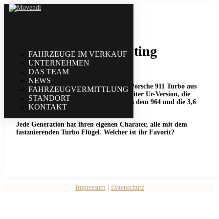
28. Juli | 2021
Porsche Turbo Shooting
FAHRZEUGE IM VERKAUF
UNTERNEHMEN
DAS TEAM
NEWS
Drei Generationen von Luftgekühlten Porsche 911 Turbo aus
FAHRZEUGVERMITTLUNG
unserem Sortiment. Die Stürmische 3 Liter Ur-Version, die
STANDORT
weiterentwickelte 3.3 Liter Variante aus dem 964 und die 3,6
KONTAKT
liter Version des 993 WLS 1.
Jede Generation hat ihren eigenen Charater, alle mit dem
fastznierenden Turbo Flügel. Welcher ist ihr Favorit?
Impressum
|
Datenschutz