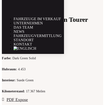
Lagonda M45 T7 Open Tourer
FAHRZEUGE IM VERKAUF
UNTERNEHMEN
DAS TEAM
NEWS
FAHRZEUGVERMITTLUNG
Baujahr
:
1934
STANDORT
KONTAKT
Leistung (PS)
:
140
Farbe
:
Dark Green Solid
Hubraum
:
4.453
Interieur
:
Suede Green
Kilometerstand
:
17.367 Meilen
PDF Expose