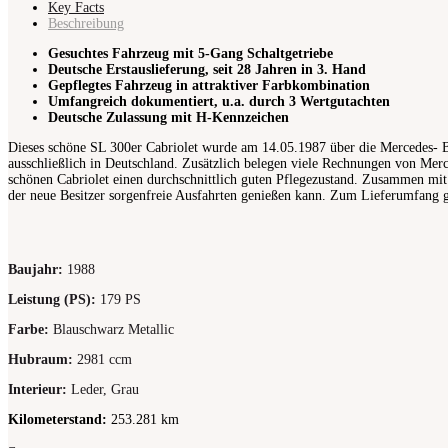
Key Facts
Beschreibung
Gesuchtes Fahrzeug mit 5-Gang Schaltgetriebe
Deutsche Erstauslieferung, seit 28 Jahren in 3. Hand
Gepflegtes Fahrzeug in attraktiver Farbkombination
Umfangreich dokumentiert, u.a. durch 3 Wertgutachten
Deutsche Zulassung mit H-Kennzeichen
Dieses schöne SL 300er Cabriolet wurde am 14.05.1987 über die Mercedes- Ben
ausschließlich in Deutschland. Zusätzlich belegen viele Rechnungen von Merc
schönen Cabriolet einen durchschnittlich guten Pflegezustand. Zusammen mit
der neue Besitzer sorgenfreie Ausfahrten genießen kann. Zum Lieferumfang g
Baujahr
:
1988
Leistung (PS)
:
179 PS
Farbe
:
Blauschwarz Metallic
Hubraum
:
2981 ccm
Interieur
:
Leder, Grau
Kilometerstand:
253.281 km