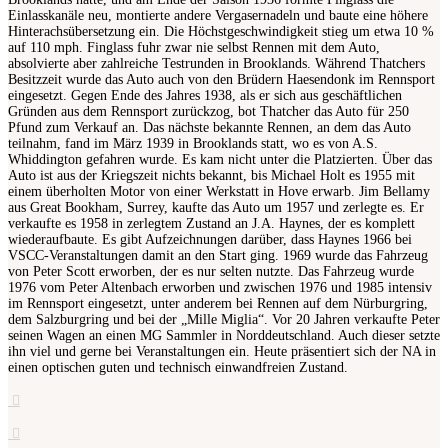
Einlasskanäle neu, montierte andere Vergasernadeln und baute eine höhere
Hinterachsübersetzung ein. Die Höchstgeschwindigkeit stieg um etwa 10 %
auf 110 mph. Finglass fuhr zwar nie selbst Rennen mit dem Auto,
absolvierte aber zahlreiche Testrunden in Brooklands. Während Thatchers
Besitzzeit wurde das Auto auch von den Brüdern Haesendonk im Rennsport
eingesetzt. Gegen Ende des Jahres 1938, als er sich aus geschäftlichen
Gründen aus dem Rennsport zurückzog, bot Thatcher das Auto für 250
Pfund zum Verkauf an. Das nächste bekannte Rennen, an dem das Auto
teilnahm, fand im März 1939 in Brooklands statt, wo es von A.S.
Whiddington gefahren wurde. Es kam nicht unter die Platzierten. Über das
Auto ist aus der Kriegszeit nichts bekannt, bis Michael Holt es 1955 mit
einem überholten Motor von einer Werkstatt in Hove erwarb. Jim Bellamy
aus Great Bookham, Surrey, kaufte das Auto um 1957 und zerlegte es. Er
verkaufte es 1958 in zerlegtem Zustand an J.A. Haynes, der es komplett
wiederaufbaute. Es gibt Aufzeichnungen darüber, dass Haynes 1966 bei
VSCC-Veranstaltungen damit an den Start ging. 1969 wurde das Fahrzeug
von Peter Scott erworben, der es nur selten nutzte. Das Fahrzeug wurde
1976 vom Peter Altenbach erworben und zwischen 1976 und 1985 intensiv
im Rennsport eingesetzt, unter anderem bei Rennen auf dem Nürburgring,
dem Salzburgring und bei der „Mille Miglia“. Vor 20 Jahren verkaufte Peter
seinen Wagen an einen MG Sammler in Norddeutschland. Auch dieser setzte
ihn viel und gerne bei Veranstaltungen ein. Heute präsentiert sich der NA in
einen optischen guten und technisch einwandfreien Zustand.