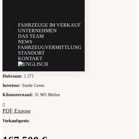
MG NA Magnette
FAHRZEUGE IM VERKAUF
UNTERNEHMEN
DAS TEAM
NEWS
FAHRZEUGVERMITTLUNG
Baujahr
:
1934
STANDORT
Leistung (PS)
:
68
KONTAKT
Farbe
:
British Racing Green
Hubraum
:
1.271
Interieur
:
Suede Green
Kilometerstand
:
31.983 Meilen
PDF Expose
Verkaufspreis: