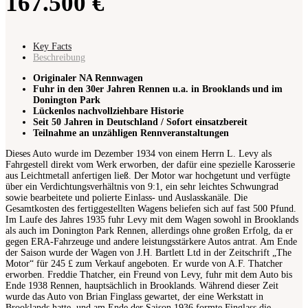
167.500 €
Key Facts
Beschreibung
Originaler NA Rennwagen
Fuhr in den 30er Jahren Rennen u.a. in Brooklands und im
Donington Park
Lückenlos nachvollziehbare Historie
Seit 50 Jahren in Deutschland / Sofort einsatzbereit
Teilnahme an unzähligen Rennveranstaltungen
Dieses Auto wurde im Dezember 1934 von einem Herrn L. Levy als
Fahrgestell direkt vom Werk erworben, der dafür eine spezielle Karosserie
aus Leichtmetall anfertigen ließ. Der Motor war hochgetunt und verfügte
über ein Verdichtungsverhältnis von 9:1, ein sehr leichtes Schwungrad
sowie bearbeitete und polierte Einlass- und Auslasskanäle. Die
Gesamtkosten des fertiggestellten Wagens beliefen sich auf fast 500 Pfund.
Im Laufe des Jahres 1935 fuhr Levy mit dem Wagen sowohl in Brooklands
als auch im Donington Park Rennen, allerdings ohne großen Erfolg, da er
gegen ERA-Fahrzeuge und andere leistungsstärkere Autos antrat. Am Ende
der Saison wurde der Wagen von J.H. Bartlett Ltd in der Zeitschrift „The
Motor“ für 245 £ zum Verkauf angeboten. Er wurde von A.F. Thatcher
erworben. Freddie Thatcher, ein Freund von Levy, fuhr mit dem Auto bis
Ende 1938 Rennen, hauptsächlich in Brooklands. Während dieser Zeit
wurde das Auto von Brian Finglass gewartet, der eine Werkstatt in
Brooklands hatte, und am Ende der Saison 1936 formte Finglass die